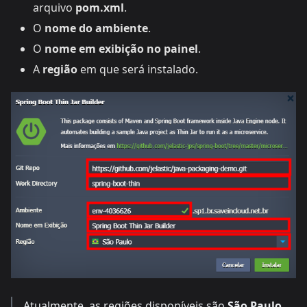
arquivo
pom.xml
.
O
nome do ambiente
.
O
nome em exibição no painel
.
A
região
em que será instalado.
Atualmente, as regiões disponíveis são
São Paulo
,