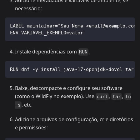
Adicione metadados e variáveis de ambiente, se
necessário:
LABEL maintainer="Seu Nome <
email@exemplo.com
>
ENV VARIAVEL_EXEMPLO=valor
Instale dependências com
:
RUN
RUN dnf -y install java-17-openjdk-devel tar &
Baixe, descompacte e configure seu software
(como o WildFly no exemplo). Use
,
,
curl
tar
ln
, etc.
-s
Adicione arquivos de configuração, crie diretórios
e permissões: