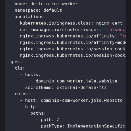
name
:
 dominio
-
com
-
worker
namespace
:
 default
annotations
:
kubernetes.io/ingress.class
:
 nginx
-
cert
cert-manager.io/cluster-issuer
:
"letsencry
nginx.ingress.kubernetes.io/affinity
:
"coo
nginx.ingress.kubernetes.io/affinity-mode
:
nginx.ingress.kubernetes.io/session-cookie
nginx.ingress.kubernetes.io/session-cookie
spec
:
tls
:
-
hosts
:
-
 dominio
-
com
-
worker.jele.website
secretName
:
 external
-
domain
-
tls
rules
:
-
host
:
 dominio
-
com
-
worker.jele.website
http
:
paths
:
-
path
:
 /
pathType
:
 ImplementationSpecific