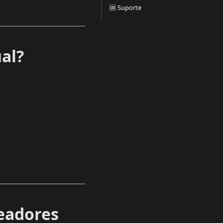
🆘 Suporte
al?
teadores