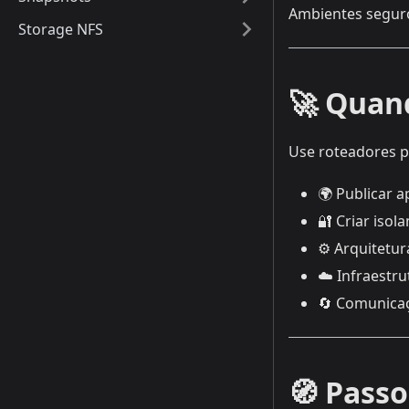
Ambientes seguro
Storage NFS
🚀 Quand
Use roteadores p
🌍 Publicar a
🔐 Criar iso
⚙️ Arquitetu
☁️ Infraestru
🔄 Comunicaç
🧭 Passo