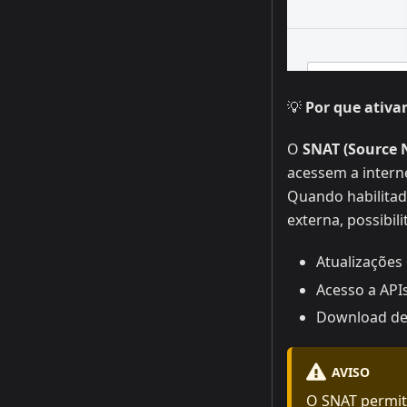
💡
Por que ativa
O
SNAT (Source 
acessem a intern
Quando habilitado
externa, possibil
Atualizações 
Acesso a APIs
Download de
AVISO
O SNAT permi