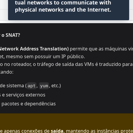
r o SNAT?
Network Address Translation)
permite que as máquinas vir
et, mesmo sem possuir um IP público.
 no roteador, o tráfego de saída das VMs é traduzido para 
itando:
de sistema (
,
, etc.)
apt
yum
 e serviços externos
 pacotes e dependências
te apenas conexões de
saída
, mantendo as instâncias prot