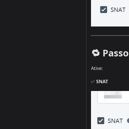
🔁 Passo
Ative:
✅
SNAT