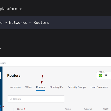
 plataforma:
re → Networks → Routers
r