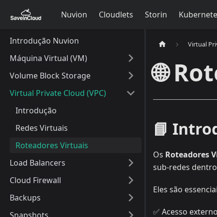
Nuvion
Cloudlets
Storin
Kubernet
Introdução Nuvion
Virtual Pr
Máquina Virtual (VM)
🌐 Ro
Volume Block Storage
Virtual Private Cloud (VPC)
Introdução
📘 Intr
Redes Virtuais
Roteadores Virtuais
Os
Roteadores V
Load Balancers
sub-redes dentro 
Cloud Firewall
Eles são essencia
Backups
✅ Acesso externo
Snapshots