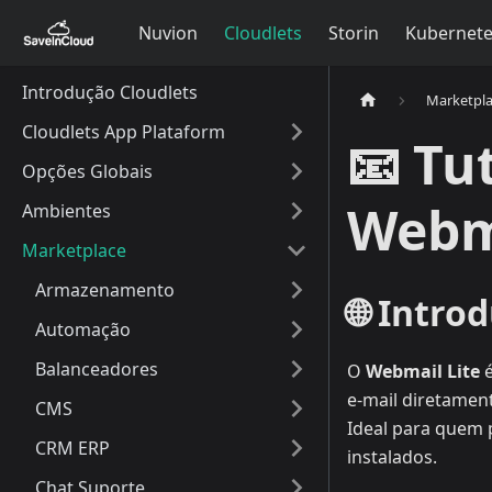
Nuvion
Cloudlets
Storin
Kubernet
Introdução Cloudlets
Marketpl
Cloudlets App Plataform
📧 Tu
Opções Globais
Webma
Ambientes
Marketplace
Armazenamento
🌐
Intro
Automação
Balanceadores
O
Webmail Lite
é
e-mail diretamen
CMS
Ideal para quem 
CRM ERP
instalados.
Chat Suporte