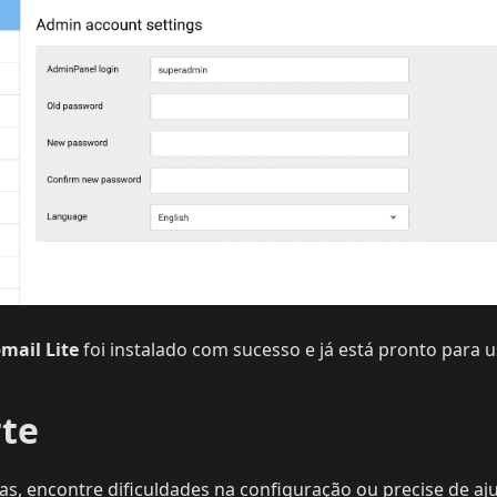
mail Lite
foi instalado com sucesso e já está pronto para u
rte
as, encontre dificuldades na configuração ou precise de aj