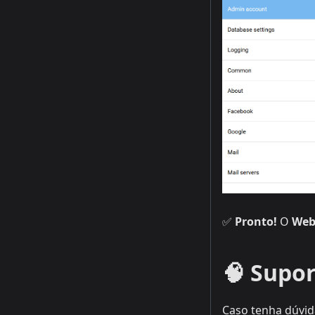
✅
Pronto!
O
Web
🧠 Supo
Caso tenha dúvid