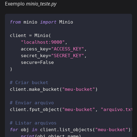
Exemplo
minio_teste.py
from
 minio 
import
 Minio
client 
=
 Minio
(
"localhost:9000"
,
    access_key
=
"ACCESS_KEY"
,
    secret_key
=
"SECRET_KEY"
,
    secure
=
False
)
# Criar bucket
client
.
make_bucket
(
"meu-bucket"
)
# Enviar arquivo
client
.
fput_object
(
"meu-bucket"
,
"arquivo.txt"
# Listar arquivos
for
 obj 
in
 client
.
list_objects
(
"meu-bucket"
)
:
print
(
obj
.
object_name
)