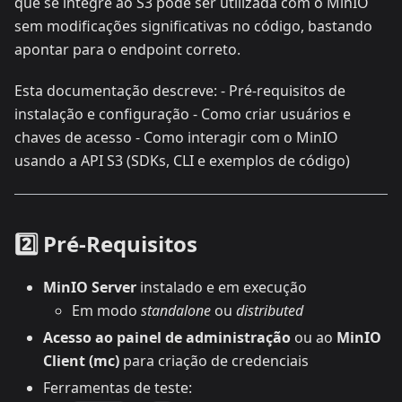
que se integre ao S3 pode ser utilizada com o MinIO
sem modificações significativas no código, bastando
apontar para o endpoint correto.
Esta documentação descreve: - Pré-requisitos de
instalação e configuração - Como criar usuários e
chaves de acesso - Como interagir com o MinIO
usando a API S3 (SDKs, CLI e exemplos de código)
2️⃣ Pré-Requisitos
MinIO Server
instalado e em execução
Em modo
standalone
ou
distributed
Acesso ao painel de administração
ou ao
MinIO
Client (mc)
para criação de credenciais
Ferramentas de teste: