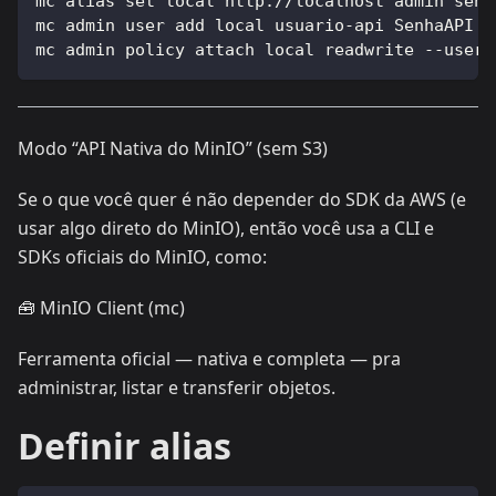
mc alias set local http://localhost admin senh
mc admin user add local usuario-api SenhaAPI
mc admin policy attach local readwrite --user 
Modo “API Nativa do MinIO” (sem S3)
Se o que você quer é não depender do SDK da AWS (e
usar algo direto do MinIO), então você usa a CLI e
SDKs oficiais do MinIO, como:
🧰 MinIO Client (mc)
Ferramenta oficial — nativa e completa — pra
administrar, listar e transferir objetos.
Definir alias