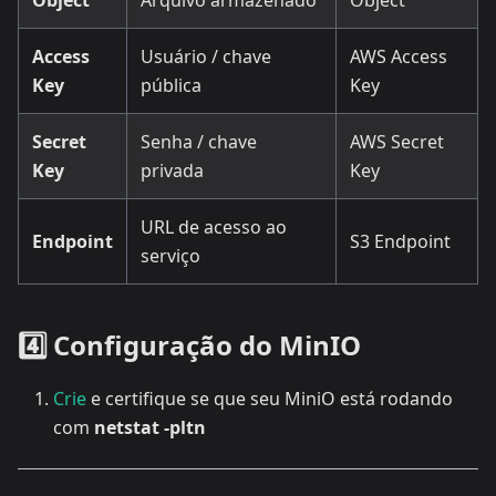
Object
Arquivo armazenado
Object
Access
Usuário / chave
AWS Access
Key
pública
Key
Secret
Senha / chave
AWS Secret
Key
privada
Key
URL de acesso ao
Endpoint
S3 Endpoint
serviço
4️⃣ Configuração do MinIO
Crie
e certifique se que seu MiniO está rodando
com
netstat -pltn