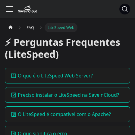
FAQ
LiteSpeed Web
⚡ Perguntas Frequentes
(LiteSpeed)
1️⃣ O que é o LiteSpeed Web Server?
2️⃣ Preciso instalar o LiteSpeed na SaveinCloud?
3️⃣ O LiteSpeed é compatível com o Apache?
4️⃣ O que significa o erro