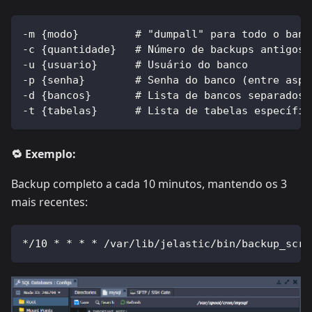
-m {modo}         # "dumpall" para todo o banc
-c {quantidade}   # Número de backups antigos 
-u {usuario}      # Usuário do banco
-p {senha}        # Senha do banco (entre aspa
-d {bancos}       # Lista de bancos separados 
-t {tabelas}      # Lista de tabelas específic
🔁 Exemplo:
Backup completo a cada 10 minutos, mantendo os 3
mais recentes:
*/10 * * * * /var/lib/jelastic/bin/backup_scri