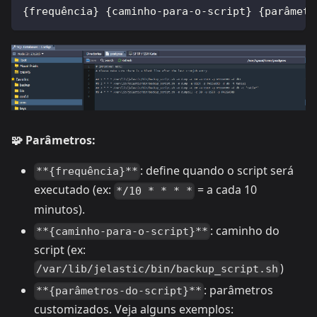
{frequência} {caminho-para-o-script} {parâmetr
🧩 Parâmetros:
: define quando o script será
**{frequência}**
executado (ex:
= a cada 10
*/10 * * * *
minutos).
: caminho do
**{caminho-para-o-script}**
script (ex:
)
/var/lib/jelastic/bin/backup_script.sh
: parâmetros
**{parâmetros-do-script}**
customizados. Veja alguns exemplos: