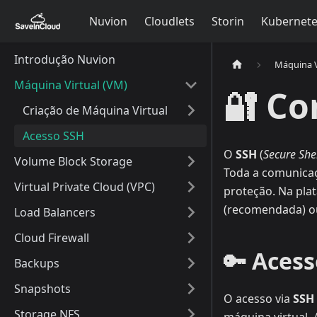
Nuvion
Cloudlets
Storin
Kubernet
Introdução Nuvion
Máquina V
Máquina Virtual (VM)
🔐 Co
Criação de Máquina Virtual
Acesso SSH
O
SSH
(
Secure She
Volume Block Storage
Toda a comunicaç
Virtual Private Cloud (VPC)
proteção. Na pla
(recomendada) o
Load Balancers
Cloud Firewall
🔑 Aces
Backups
Snapshots
O acesso via
SSH
Storage NFS