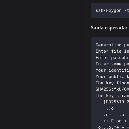
ssh-keygen -
Saída esperada:
Generating p
Enter file i
Enter passph
Enter same p
Your identif
Your public 
The key fing
SHA256:fxU/O
The key's ra
+--[ED25519 
|   ..o     
|  .o+ . .o 
|  ++ E oo +
|o...o.*+ + 