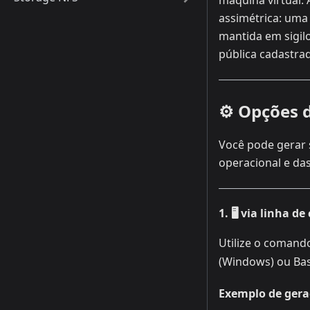
máquina virtual. 
assimétrica: um
mantida em sigil
pública cadastra
⚙️ Opções 
Você pode gerar 
operacional e da
1. 🖥️ via linha 
Utilize o coman
(Windows) ou Bas
Exemplo de gera