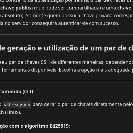
Ao contrário da autenticação por senha, o par de chaves util
a
chave pública
(que pode ser compartilhada) e uma
chave 
o absoluto). Somente quem possui a chave privada corresp
da no servidor conseguirá autenticar-se com sucesso.
de geração e utilização de um par de 
seu par de chaves SSH de diferentes maneiras, dependend
s ferramentas disponíveis. Escolha a opção mais adequada 
de comando (CLI)
do
para gerar o par de chaves diretamente pel
ssh-keygen
h (Linux).
ção com o algoritmo Ed25519: