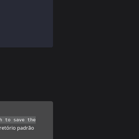
h to save the
iretório padrão