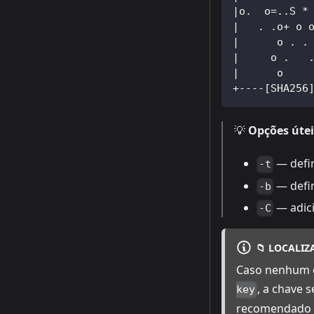
|o.  o=..S *
|   . .o+ o 
|      o . .
|     o .   
|      o    
+----[SHA256
💡
Opções úte
— defin
-t
— defi
-b
— adici
-C
📁 LOCALI
Caso nenhum c
, a chave 
key
recomendado