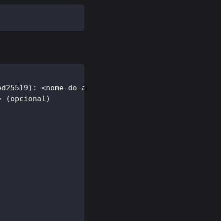
ed25519): <nome-do-arquivo>
> (opcional)