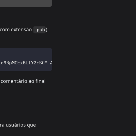
o com extensão
)
.pub
tg93pMCExBLtY2cSCM Acesso SSH com par de chaves
 comentário ao final
ra usuários que