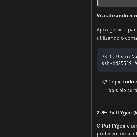
Visualizando o 
Após gerar o par
utilizando o co
PS C:\Users\
ssh-ed25519 
📋 Copie
todo 
— pois ele ser
2. 🔑 PuTTYgen 
O
PuTTYgen
é um
preferem uma int