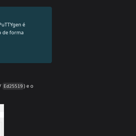
 PuTTYgen é
o de forma
/
) e o
Ed25519