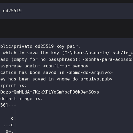
t ed25519
ublic/private ed25519 key pair.
n which to save the key (C:\Users\usuario/.ssh/id_
rase (empty for no passphrase): <senha-para-acesso
assphrase again: <confirmar-senha>
ication has been saved in <nome-do-arquivo>
key has been saved in <nome-do-arquivo.pub>
erprint is:
XDdzorQmMLdAm7KzkXFiYoGmYpcPD0k9emSQxs
ndomart image is:
256]--+
      |
.    o|
  ...o|
=  o=.|