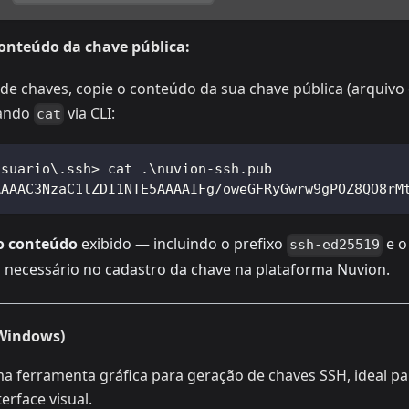
conteúdo da chave pública:
 de chaves, copie o conteúdo da sua chave pública (arquiv
mando
via CLI:
cat
usuario\.ssh> cat .\nuvion-ssh.pub
AAAAC3NzaC1lZDI1NTE5AAAAIFg/oweGFRyGwrw9gPOZ8QO8rM
o conteúdo
exibido — incluindo o prefixo
e o
ssh-ed25519
á necessário no cadastro da chave na plataforma Nuvion.
(Windows)
a ferramenta gráfica para geração de chaves SSH, ideal pa
erface visual.