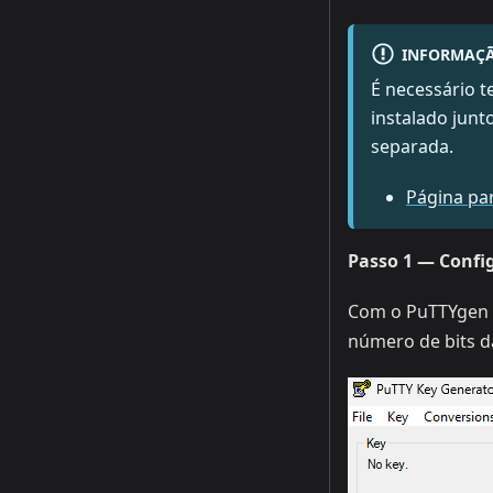
INFORMAÇ
É necessário 
instalado junt
separada.
Página pa
Passo 1 — Config
Com o PuTTYgen a
número de bits d