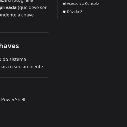
iza criptografia
💻 Acesso via Console
privada
(que deve ser
🧠 Dúvidas?
ondente à chave
chaves
o do sistema
para o seu ambiente:
o PowerShell