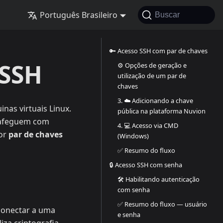
Português Brasileiro
Buscar
🔑 Acesso SSH com par de chaves
 SSH
⚙️ Opções de geração e
utilização de um par de
chaves
3. ☁️ Adicionando a chave
nas virtuais Linux.
pública na plataforma Nuvion
trafeguem com
4. 💻 Acesso via CMD
por
par de chaves
(Windows)
✅ Resumo do fluxo
🔒 Acesso SSH com senha
🛠️ Habilitando autenticação
com senha
✅ Resumo do fluxo — usuário
conectar a uma
e senha