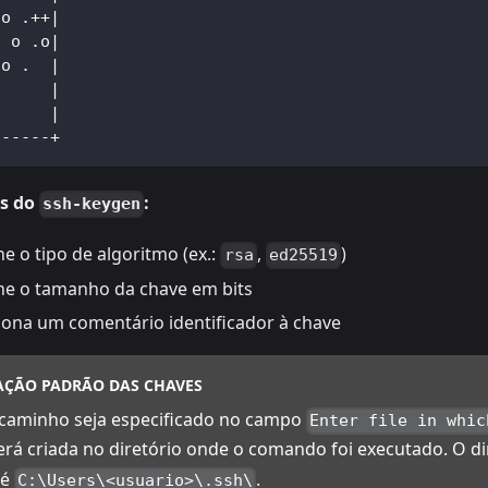
 o .++|
o o .o|
 o .  |
.     |
      |
]-----+
is do
:
ssh-keygen
e o tipo de algoritmo (ex.:
,
)
rsa
ed25519
ne o tamanho da chave em bits
ona um comentário identificador à chave
ZAÇÃO PADRÃO DAS CHAVES
aminho seja especificado no campo
Enter file in whic
será criada no diretório onde o comando foi executado. O d
 é
.
C:\Users\<usuario>\.ssh\