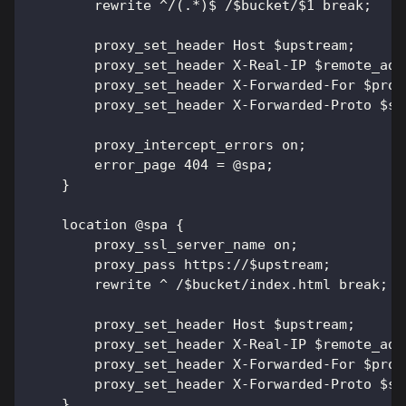
        rewrite ^/(.*)$ /$bucket/$1 break;
        proxy_set_header Host $upstream;
        proxy_set_header X-Real-IP $remote_add
        proxy_set_header X-Forwarded-For $prox
        proxy_set_header X-Forwarded-Proto $sc
        proxy_intercept_errors on;
        error_page 404 = @spa;
    }
    location @spa {
        proxy_ssl_server_name on;
        proxy_pass https://$upstream;
        rewrite ^ /$bucket/index.html break;
        proxy_set_header Host $upstream;
        proxy_set_header X-Real-IP $remote_add
        proxy_set_header X-Forwarded-For $prox
        proxy_set_header X-Forwarded-Proto $sc
    }