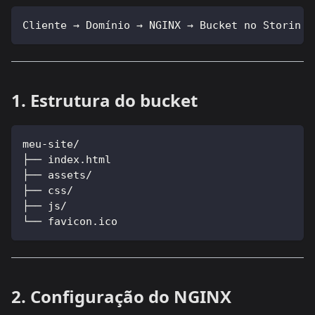
Cliente → Domínio → NGINX → Bucket no Storin (
1. Estrutura do bucket
meu-site/
├── index.html
├── assets/
├── css/
├── js/
└── favicon.ico
2. Configuração do NGINX