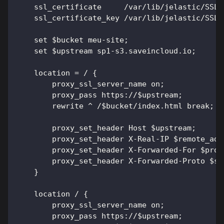
    ssl_certificate     /var/lib/jelastic/SSL/
    ssl_certificate_key /var/lib/jelastic/SSL/
    set $bucket meu-site;
    set $upstream sp1-s3.saveincloud.io;
    location = / {
        proxy_ssl_server_name on;
        proxy_pass https://$upstream;
        rewrite ^ /$bucket/index.html break;
        proxy_set_header Host $upstream;
        proxy_set_header X-Real-IP $remote_add
        proxy_set_header X-Forwarded-For $prox
        proxy_set_header X-Forwarded-Proto $sc
    }
    location / {
        proxy_ssl_server_name on;
        proxy_pass https://$upstream;